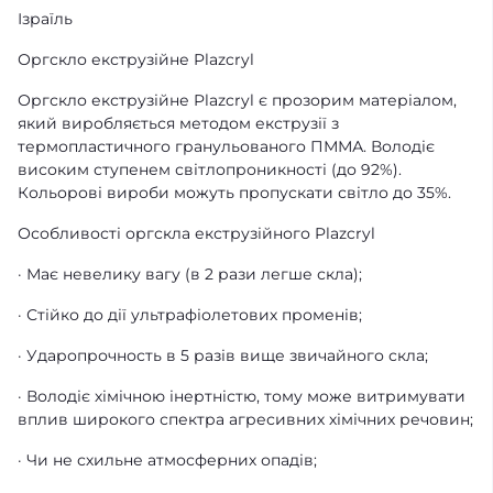
Ізраїль
Оргскло екструзійне Plazcryl
Оргскло екструзійне Plazcryl є прозорим матеріалом,
який виробляється методом екструзії з
термопластичного гранульованого ПММА. Володіє
високим ступенем світлопроникності (до 92%).
Кольорові вироби можуть пропускати світло до 35%.
Особливості оргскла екструзійного Plazcryl
· Має невелику вагу (в 2 рази легше скла);
· Стійко до дії ультрафіолетових променів;
· Ударопрочность в 5 разів вище звичайного скла;
· Володіє хімічною інертністю, тому може витримувати
вплив широкого спектра агресивних хімічних речовин;
· Чи не схильне атмосферних опадів;