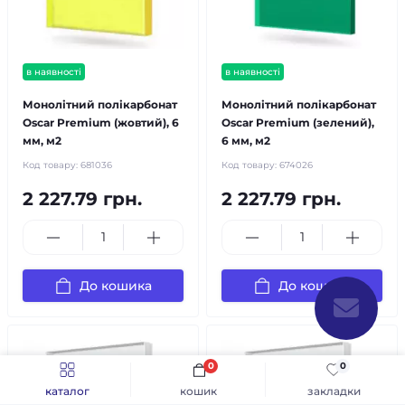
в наявності
в наявності
Монолітний полікарбонат
Монолітний полікарбонат
Oscar Premium (жовтий), 6
Oscar Premium (зелений),
мм, м2
6 мм, м2
Код товару:
681036
Код товару:
674026
2 227.79 грн.
2 227.79 грн.
До кошика
До кошика
0
0
каталог
кошик
закладки