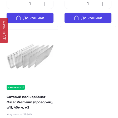
До кошика
До кошика
Фільтр
в наявності
Сотовий полікарбонат
Oscar Premium (прозорий),
w11, 40мм, м2
Код товару:
25640