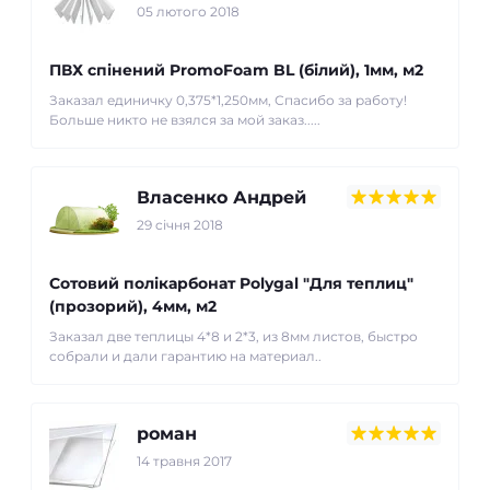
05 лютого 2018
ПВХ спінений PromoFoam BL (білий), 1мм, м2
Заказал единичку 0,375*1,250мм, Спасибо за работу!
Больше никто не взялся за мой заказ.....
Власенко Андрей
29 cічня 2018
Сотовий полікарбонат Polygal "Для теплиц"
(прозорий), 4мм, м2
Заказал две теплицы 4*8 и 2*3, из 8мм листов, быстро
собрали и дали гарантию на материал..
роман
14 травня 2017