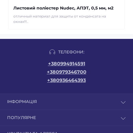
Листовий поліестер Nudec, АПЭТ, 0,5 мм, м2
отличный материал для защиты от конденсата на
окнах!!!..
ТЕЛЕФОНИ:
+380994914591
+380979346700
+380936464393
ІНФОРМАЦІЯ
Доставка/Оплата
ПОПУЛЯРНЕ
Про магазин
Угода користувача
Сотовий полікарбонат