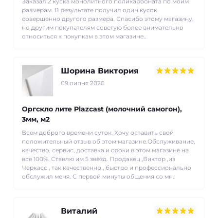
саду
Заказал 2 куска монолитного поликарбоната по моим
размерам. В результате получил один кусок
Сотовий полікарбонат використовують для будівництва
совершенно другого размера. Спасибо этому магазину,
дахів, стін та декоративних конструкцій зимових садів,
но другим покупателям советую более внимательно
относиться к покупкам в этом магазине..
оранжерей, веранд і зимових терас. Він витримує
перепади температур від -40 до +120°С, стійкий до
атмосферних впливів і довговічний, що робить його
ідеальним рішенням для створення комфортного та
Шорина Виктория
світлого простору.
09 липня 2020
У нашому інтернет-магазині ви можете
купити сотовий
полікарбонат для зимового саду
за доступними цінами,
Оргскло лите Plazcast (молочний самогон),
замовити різку під потрібний розмір та оформити
3мм, м2
доставку прямо до вас.
Всем доброго времени суток. Хочу оставить свой
положительный отзыв об этом магазине.Обслуживание,
качество, сервис, доставка и сроки в этом магазине на
все 100%. Ставлю им 5 звёзд. Продавец ,Виктор ,из
Черкасс , так качественно , быстро и профессионально
обслужил меня. С первой минуты общения со мн..
Виталий