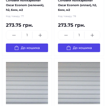
Сотовий полікарбонат
Сотовий полікарбонат
Oscar Econom (зелений),
Oscar Econom (оплал), h2,
h2, 6мм, м2
6мм, м2
Код товару:
77
Код товару:
78
273.75 грн.
273.75 грн.
До кошика
До кошика