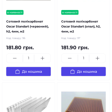
в наявності
в наявності
Сотовий полікарбонат
Сотовий полікарбонат
Oscar Standart (червоний),
Oscar Standart (опал), h2,
h2, 4мм, м2
4мм, м2
Код товару:
96
Код товару:
97
181.80 грн.
181.90 грн.
До кошика
До кошика