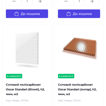
До кошика
До кошика
в наявності
в наявності
Сотовий полікарбонат
Сотовий полікарбонат
Oscar Standart (білий), h2,
Oscar Standart (янтар), h2,
4мм, м2
4мм, м2
Код товару:
30744
Код товару:
32244