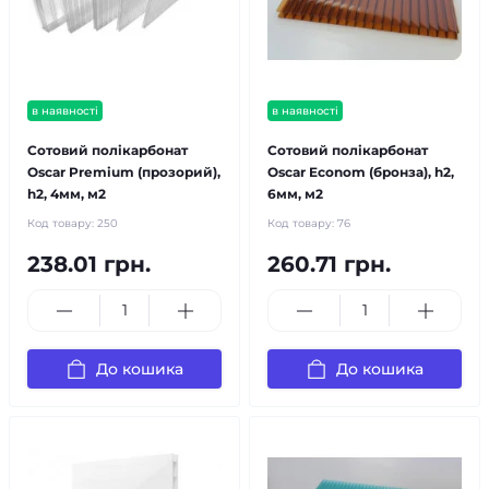
в наявності
в наявності
Сотовий полікарбонат
Сотовий полікарбонат
Oscar Premium (прозорий),
Oscar Econom (бронза), h2,
h2, 4мм, м2
6мм, м2
Код товару:
250
Код товару:
76
238.01 грн.
260.71 грн.
До кошика
До кошика