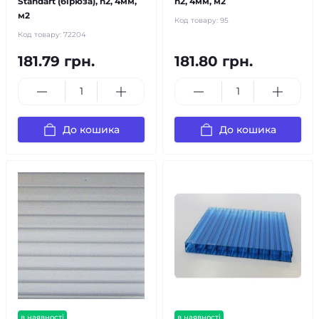
Standart (бірюза), h2, 4мм,
h2, 4мм, м2
м2
Код товару:
95
Код товару:
72204
181.79 грн.
181.80 грн.
До кошика
До кошика
в наявності
в наявності