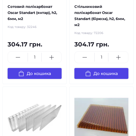
Сотовий полікарбонат
Стільниковий
Oscar Standart (янтар), h2,
полікарбонат Oscar
6мм, м2
Standart (бірюза), h2, 6мм,
м2
Код товару:
32246
Код товару:
72206
304.17 грн.
304.17 грн.
До кошика
До кошика