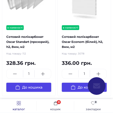
в наявності
в наявності
Сотовий полікарбонат
Сотовий полікарбонат
Oscar Standart (прозорий),
Oscar Econom (білий), h2,
h2, 8мм, м2
8мм, м2
Код товару:
112
Код товару:
3078
328.36 грн.
336.00 грн.
До кошика
До кошика
0
0
каталог
кошик
закладки