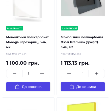
в наявності
в наявності
Монолітний полікарбонат
Монолітний полікарбонат
Monogal (прозорий), 3мм,
Oscar Premium (графіт),
м2
3мм, м2
Код товару:
334
Код товару:
362
1 100.00 грн.
1 113.13 грн.
До кошика
До кошика