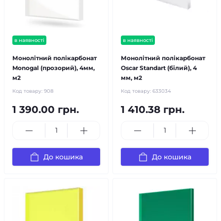
в наявності
в наявності
Монолітний полікарбонат
Монолітний полікарбонат
Monogal (прозорий), 4мм,
Oscar Standart (білий), 4
м2
мм, м2
Код товару:
908
Код товару:
633034
1 390.00 грн.
1 410.38 грн.
До кошика
До кошика