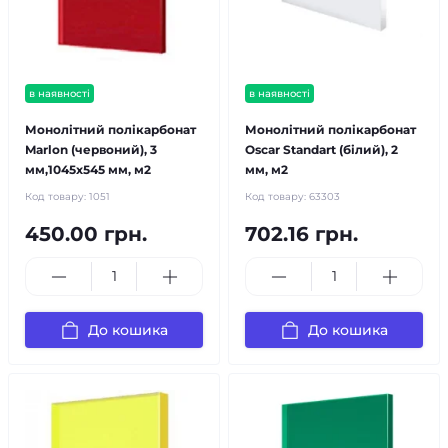
в наявності
в наявності
Монолітний полікарбонат
Монолітний полікарбонат
Marlon (червоний), 3
Oscar Standart (білий), 2
мм,1045х545 мм, м2
мм, м2
Код товару:
1051
Код товару:
63303
450.00 грн.
702.16 грн.
До кошика
До кошика