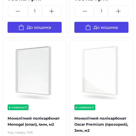
До кошика
До кошика
в наявності
в наявності
Монолітний полікарбонат
Монолітний полікарбонат
Monogal (опал), 4мм, м2
Oscar Premium (прозорий),
3мм, м2
Код товару:
338