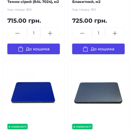
Темно-сірий (RAL 7024), м2
Блакитний, м2
Код товару:
830
Код товару:
810
715.00 грн.
725.00 грн.
До кошика
До кошика
в наявності
в наявності