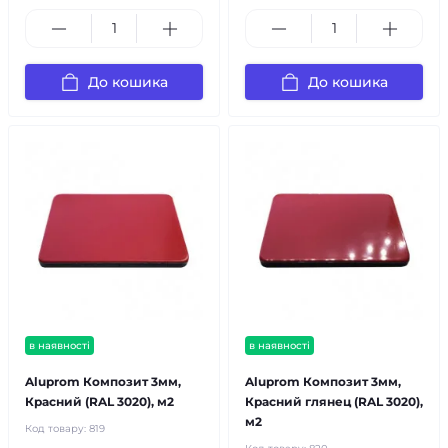
До кошика
До кошика
в наявності
в наявності
Aluprom Композит 3мм,
Aluprom Композит 3мм,
Красний (RAL 3020), м2
Красний глянец (RAL 3020),
м2
Код товару:
819