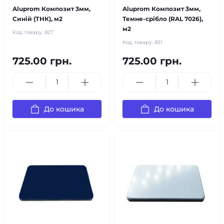
Aluprom Композит 3мм,
Aluprom Композит 3мм,
Синій (ТНК), м2
Темне-срібло (RAL 7026),
м2
Код товару:
827
Код товару:
831
725.00 грн.
725.00 грн.
До кошика
До кошика