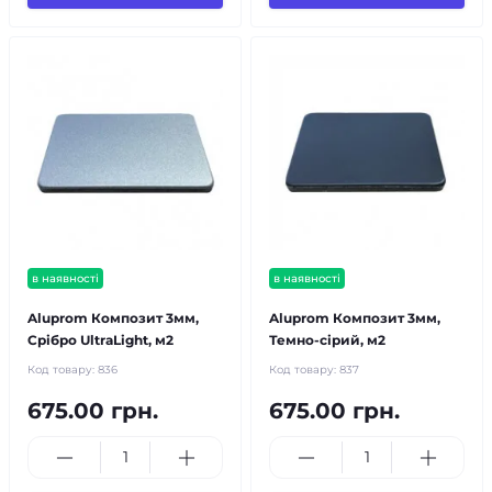
в наявності
в наявності
Aluprom Композит 3мм,
Aluprom Композит 3мм,
Срібро UltraLight, м2
Темно-сірий, м2
Код товару:
836
Код товару:
837
675.00 грн.
675.00 грн.