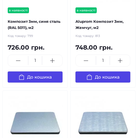
в наявності
в наявності
Композит 3мм, синя сталь
Aluprom Композит 3мм,
(RAL 5011), м2
Жемчуг, м2
Код товару:
799
Код товару:
813
726.00 грн.
748.00 грн.
До кошика
До кошика