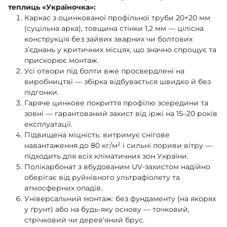
теплиць «Україночка»:
Каркас з оцинкованої профільної труби 20×20 мм
(суцільна арка), товщина стінки 1,2 мм — цілісна
конструкція без зайвих зварних чи болтових
з’єднань у критичних місцях, що значно спрощує та
прискорює монтаж.
Усі отвори під болти вже просвердлені на
виробництві — збірка відбувається швидко й без
підгонки.
Гаряче цинкове покриття профілю зсередини та
зовні — гарантований захист від іржі на 15–20 років
експлуатації.
Підвищена міцність: витримує снігове
навантаження до 80 кг/м² і сильні пориви вітру —
підходить для всіх кліматичних зон України.
Полікарбонат з вбудованим UV-захистом надійно
оберігає від руйнівного ультрафіолету та
атмосферних опадів.
Універсальний монтаж: без фундаменту (на якорях
у ґрунт) або на будь-яку основу — точковий,
стрічковий чи дерев’яний брус.