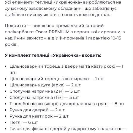
Усі елементи теплиці «Україночка» виробляються на
сучасному заводському обладнанні, що забезпечує
стабільно високу якість і точність кожної деталі.
Покриття — виключно преміальний сотовий
полікарбонат Oscar PREMIUM з первинної сировини, з
надійним захистом від УФ-променів і гарантією 10–15
років.
У комплект теплиці «Україночка» входить:
Цільнозварний торець з дверима та кватиркою — 1
шт
Цільнозварний торець з кватиркою — 1 шт
Цільнозварна дуга (арка) — 2 шт
Сполучна напрямна (2 м) — 5 шт
Сполучна напрямна (1 м) — 5 шт
Т-подібні ніжки (якорі) для кріплення в ґрунт — 8 шт
Ручка для дверей — 2 шт
Ручка для кватирок — 2 шт
Петлі — 6 шт
Гачок для фіксації дверей у відкритому положенні —