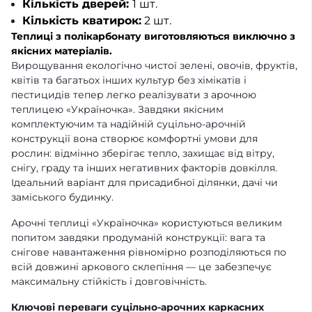
Кількість дверей:
1 шт.
Кількість кватирок:
2 шт.
Теплиці з полікарбонату виготовляються виключно з
якісних матеріалів.
Вирощування екологічно чистої зелені, овочів, фруктів,
квітів та багатьох інших культур без хімікатів і
пестицидів тепер легко реалізувати з арочною
теплицею «Україночка». Завдяки якісним
комплектуючим та надійній суцільно-арочній
конструкції вона створює комфортні умови для
рослин: відмінно зберігає тепло, захищає від вітру,
снігу, граду та інших негативних факторів довкілля.
Ідеальний варіант для присадибної ділянки, дачі чи
заміського будинку.
Арочні теплиці «Україночка» користуються великим
попитом завдяки продуманій конструкції: вага та
снігове навантаження рівномірно розподіляються по
всій довжині аркового склепіння — це забезпечує
максимальну стійкість і довговічність.
Ключові переваги суцільно-арочних каркасних