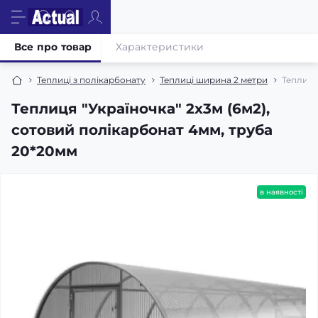
Все про товар
Характеристики
Теплиці з полікарбонату
Теплиці ширина 2 метри
Теплиця
Теплиця "Україночка" 2х3м (6м2),
сотовий полікарбонат 4мм, труба
20*20мм
в наявності