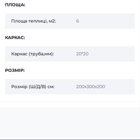
ПЛОЩА:
Площа теплиці, м2:
6
КАРКАС:
Каркас (труба,мм):
20*20
РОЗМІР:
Розмір (Ш/Д/В) см:
200х300х200