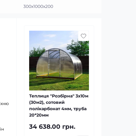
300х1000х200
Теплиця "Розбірна" 3х10м
(30м2), сотовий
їхню
полікарбонат 4мм, труба
20*20мм
34 638.00 грн.
ін