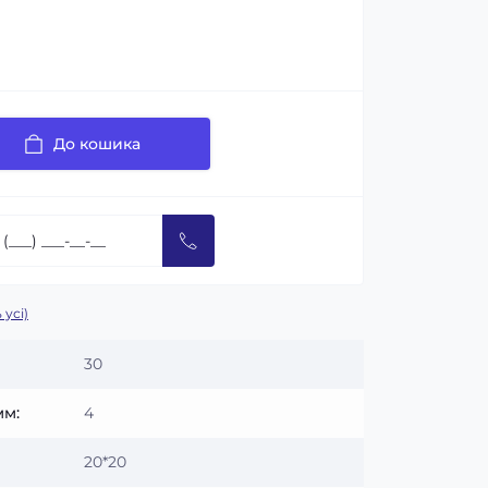
До кошика
 усі)
30
мм:
4
20*20