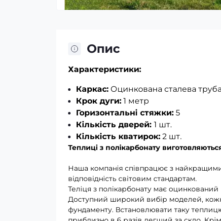
Опис
Характеристики:
Каркас:
Оцинкована сталева труба
Крок дуги:
1 метр
Горизонтальні стяжки:
5
Кількість дверей:
1 шт.
Кількість кватирок:
2 шт.
Теплиці з полікарбонату виготовляються
Наша компанія співпрацює з найкращими
відповідність світовим стандартам.
Теліця з полікарбонату має оцинкований к
Доступний широкий вибір моделей, кожна
фундаменту. Встановлювати таку теплицю 
приблизно в 6 разів легший за скло. Крім