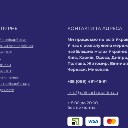
УЛЯРНЕ
КОНТАКТИ ТА АДРЕСА
Ми працюємо по всій Україн
й полікарбонат
У нас є розгалужена мереж
тний полікарбонат
найбільших містах України:
ий ПВХ
Київ, Харків, Одеса, Дніпро,
о
Полтава, Житомир, Вінниця,
опілен
Черкаси, Миколаїв.
ий ПЕТ
тні панелі
+38 (099) 491-45-91
 з полікарбонату
для авто
info@polikarbonat.kh.ua
з 8:00 до 20:00,
без вихідних.