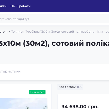
акти
Наші роботи
етри
Теплиця "Розбірна" 3х10м (30м2), сотовий полікарбонат 4мм, тр
3х10м (30м2), сотовий полі
ктеристики
Код товару:
1159
в наявності
34 638.00 грн.