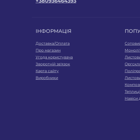
+380936464393
ІНФОРМАЦІЯ
ПОП
Доставка/Оплата
Сотови
Про магазин
Монолі
Угода користувача
Листов
Зворотній зв'язок
Оргскл
Карта сайту
Поліпр
Виробники
Листов
Компози
Теплиці
Навіси 