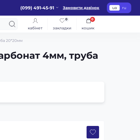
(099) 491-45-91
Замовити дзвінок
ua
ru
0
0
кабінет
закладки
кошик
уба 20*20мм
карбонат 4мм, труба