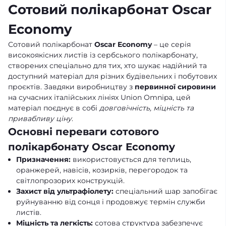
Сотовий полікарбонат Oscar
Economy
Сотовий полікарбонат
Oscar Economy
– це серія
високоякісних листів із сербського полікарбонату,
створених спеціально для тих, хто шукає надійний та
доступний матеріал для різних будівельних і побутових
проєктів. Завдяки виробництву з
первинної сировини
на сучасних італійських лініях Union Omnipa, цей
матеріал поєднує в собі
довговічність, міцність та
привабливу ціну
.
Основні переваги сотового
полікарбонату Oscar Economy
Призначення:
використовується для теплиць,
оранжерей, навісів, козирків, перегородок та
світлопрозорих конструкцій.
Захист від ультрафіолету:
спеціальний шар запобігає
руйнуванню від сонця і продовжує термін служби
листів.
Міцність та легкість:
сотова структура забезпечує