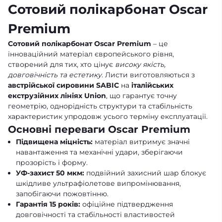
Сотовий полікарбонат Oscar
Premium
Сотовий полікарбонат Oscar Premium
– це
інноваційний матеріал європейського рівня,
створений для тих, хто цінує
високу якість,
довговічність та естетику
. Листи виготовляються з
австрійської сировини SABIC
на
італійських
екструзійних лініях Union
, що гарантує точну
геометрію, однорідність структури та стабільність
характеристик упродовж усього терміну експлуатації.
Основні переваги Oscar Premium
Підвищена міцність:
матеріал витримує значні
навантаження та механічні удари, зберігаючи
прозорість і форму.
УФ-захист 50 мкм:
подвійний захисний шар блокує
шкідливе ультрафіолетове випромінювання,
запобігаючи пожовтінню.
Гарантія 15 років:
офіційне підтвердження
довговічності та стабільності властивостей