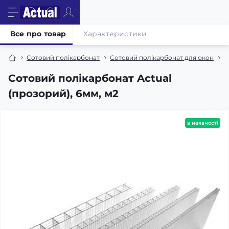
Все про товар
Характеристики
Сотовий полікарбонат
Сотовий полікарбонат для окон
С
Сотовий полікарбонат Actual
(прозорий), 6мм, м2
в наявності