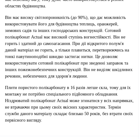
областях будівництва.
Він має високу світлопроникність (до 90%), що дає можливість
використовувати його для будівництва теплиць, оранжерей,
зимових садів та інших господарських конструкцій. Сотовий
полікарбонат Actual має високий ступінь вогнестійкості. Він не
горить і здатний до самозагасання. При дії відкритого полум'я
даний матеріал не горить, а тільки плавиться, перетворюючись на
тонкі павутиноподібні швидко застигає нитки. Це дозволяє
використовувати сотовий полікарбонат при зведенні заправок та
інших пожежонебезпечних конструкцій. Він не виділяє шкідливих
речовин, небезпечних для здоров'я людини.
Плити пористого полікарбонату в 16 разів легше скла, тому для їх
монтажу не потрібно спеціального підйомного обладнання.
Ніздрюватий полікарбонат Actual може згинатися у всіх напрямках,
не втрачаючи при цьому своїх якісних характеристик. Термін
служби даного матеріалу складає близько 50 років, без втрати своїх
первісного вигляду.