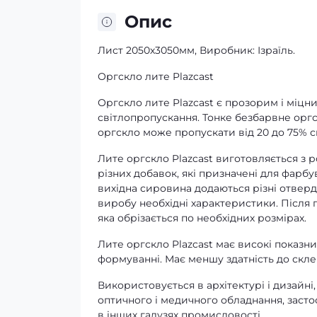
Опис
Лист 2050х3050мм, Виробник: Ізраїль.
Оргскло лите Plazcast
Оргскло лите Plazcast є прозорим і міц
світлопропускання. Тонке безбарвне орг
оргскло може пропускати від 20 до 75% св
Лите оргскло Plazcast виготовляється з
різних добавок, які призначені для фарб
вихідна сировина додаються різні отверд
виробу необхідні характеристики. Після п
яка обрізається по необхідних розмірах.
Лите оргскло Plazcast має високі показни
формуванні. Має меншу здатність до скле
Використовується в архітектурі і дизайні
оптичного і медичного обладнання, застос
в інших галузях промисловості.