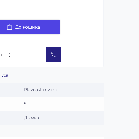
До кошика
 усі)
Plazcast (лите)
5
Дымка