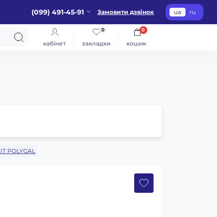
(099) 491-45-91
Замовити дзвінок
ua
ru
0
0
кабінет
закладки
кошик
IT POLYGAL