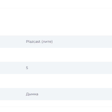
Plazcast (лите)
5
Дымка