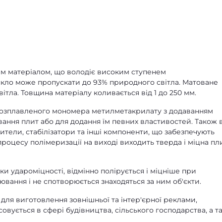
ним матеріалом, що володіє високим ступенем
скло може пропускати до 93% природного світла. Матоване
ітла. Товщина матеріалу коливається від 1 до 250 мм.
 розплавленого мономера метилметакрилату з додаванням
ування плит або для додання їм певних властивостей. Також 
ители, стабілізатори та інші компоненти, що забезпечують
роцесу полімеризації на виході виходить тверда і міцна пли
ки удароміцності, відмінно полірується і міцніше при
ювання і не спотворюється знаходяться за ним об'єкти.
, для виготовлення зовнішньої та інтер'єрної реклами,
овується в сфері будівництва, сільського господарства, а т