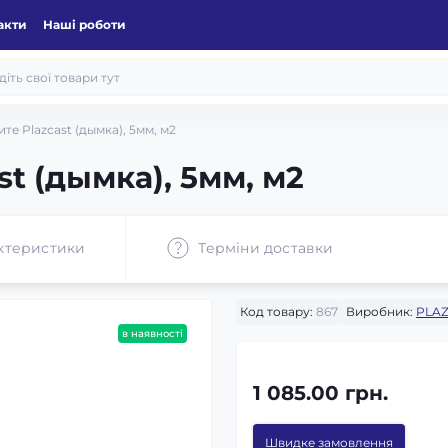
акти
Наші роботи
те Plazcast (дымка), 5мм, м2
st (дымка), 5мм, м2
ктеристики
Терміни доставки
Код товару:
867
Виробник:
PLAZ
в наявності
1 085.00 грн.
Швидке замовлення