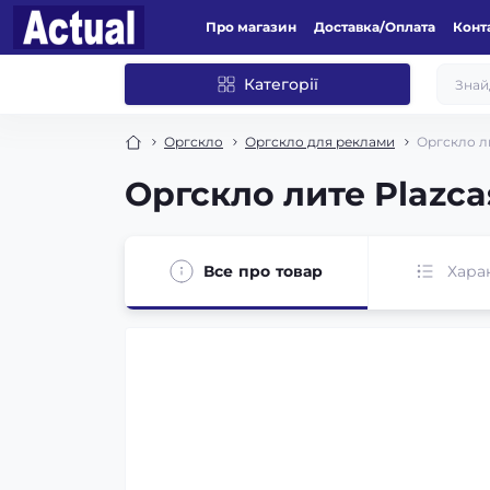
Про магазин
Доставка/Оплата
Конт
Категорії
Оргскло
Оргскло для реклами
Оргскло ли
Оргскло лите Plazca
Все про товар
Хара