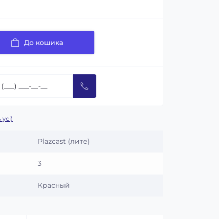
До кошика
 усі)
Plazcast (лите)
3
Красный