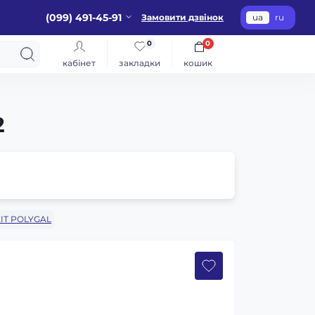
(099) 491-45-91
Замовити дзвінок
ua
ru
0
0
кабінет
закладки
кошик
2
IT POLYGAL