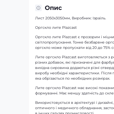
Опис
Лист 2050х3050мм, Виробник: Ізраїль.
Оргскло лите Plazcast
Оргскло лите Plazcast є прозорим і міц
світлопропускання. Тонке безбарвне орг
оргскло може пропускати від 20 до 75% св
Лите оргскло Plazcast виготовляється з
різних добавок, які призначені для фарб
вихідна сировина додаються різні отверд
виробу необхідні характеристики. Після п
яка обрізається по необхідних розмірах.
Лите оргскло Plazcast має високі показни
формуванні. Має меншу здатність до скле
Використовується в архітектурі і дизайні
оптичного і медичного обладнання, застос
в інших галузях промисловості.