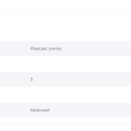
Plazcast (лите)
3
Красный