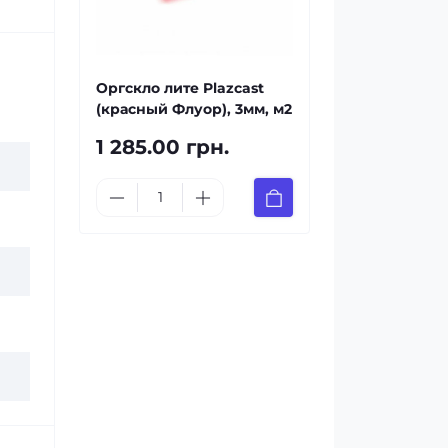
Оргскло лите Plazcast
(красный Флуор), 3мм, м2
1 285.00 грн.