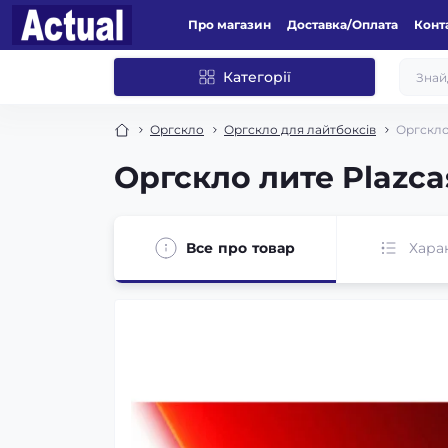
Про магазин
Доставка/Оплата
Конт
Категорії
Оргскло
Оргскло для лайтбоксів
Оргскло
Оргскло лите Plazca
Все про товар
Хара