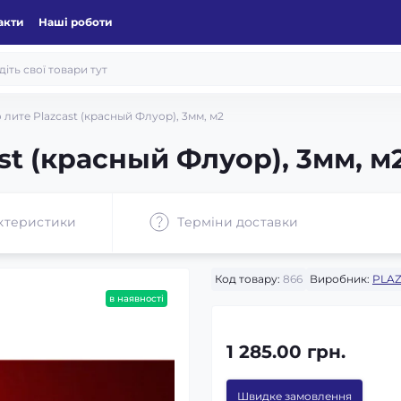
акти
Наші роботи
 лите Plazcast (красный Флуор), 3мм, м2
st (красный Флуор), 3мм, м
ктеристики
Терміни доставки
Код товару:
866
Виробник:
PLAZ
в наявності
1 285.00 грн.
Швидке замовлення