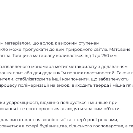
ним матеріалом, що володіє високим ступенем
скло може пропускати до 93% природного світла. Матоване
ітла. Товщина матеріалу коливається від 1 до 250 мм.
 розплавленого мономера метилметакрилату з додаванням
ування плит або для додання їм певних властивостей. Також 
ители, стабілізатори та інші компоненти, що забезпечують
роцесу полімеризації на виході виходить тверда і міцна пли
ки удароміцності, відмінно полірується і міцніше при
ювання і не спотворюється знаходяться за ним об'єкти.
, для виготовлення зовнішньої та інтер'єрної реклами,
овується в сфері будівництва, сільського господарства, а т