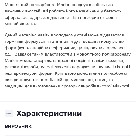
Монолітний полікарбонат Marlon поєднує в собі кілька
важливих якостей, які роблять його незамінним у багатьох
сферах господарської діяльності. Він прозорий як скло і
міцний як метал.
Даний матеріал навіть в холодному стані може піддаватися
термічній формуванні та згинання для додання йому різних
форм (куполоподібних, сферичних, циліндричних, арочних і
т.д.). Завдяки таким властивостям з монолітного полікарбонату
Marlon можна створювати прозорі покрівлі, навіси і козирки,
рекламні короби, тунелі, захисні огородження, вуличні ліхтарі і
інші архітектурні форми. Крім цього монолітний полікарбонат
використовується в меблевій промисловості, оптиці та
медицині для виготовлення прозорих виробів високої міцності.
Характеристики
ВИРОБНИК: