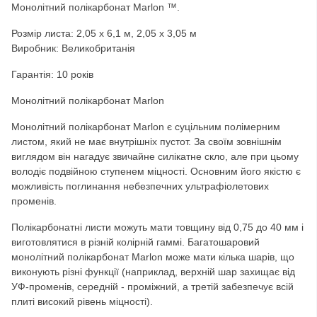
Монолітний полікарбонат Marlon ™.
Розмір листа:
2,05 х 6,1 м, 2,05 х 3,05 м
Виробник: Великобританія
Гарантія: 10 років
Монолітний полікарбонат Marlon
Монолітний полікарбонат Marlon є суцільним полімерним
листом, який не має внутрішніх пустот. За своїм зовнішнім
виглядом він нагадує звичайне силікатне скло, але при цьому
володіє подвійною ступенем міцності. Основним його якістю є
можливість поглинання небезпечних ультрафіолетових
променів.
Полікарбонатні листи можуть мати товщину від 0,75 до 40 мм і
виготовлятися в різній колірній гаммі. Багатошаровий
монолітний полікарбонат Marlon може мати кілька шарів, що
виконують різні функції (наприклад, верхній шар захищає від
УФ-променів, середній - проміжний, а третій забезпечує всій
плиті високий рівень міцності).