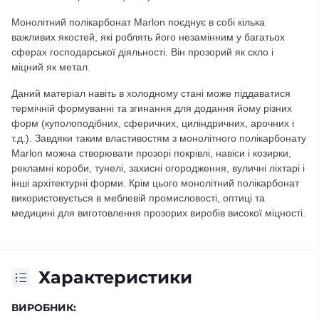
Монолітний полікарбонат Marlon поєднує в собі кілька
важливих якостей, які роблять його незамінним у багатьох
сферах господарської діяльності. Він прозорий як скло і
міцний як метал.
Даний матеріал навіть в холодному стані може піддаватися
термічній формуванні та згинання для додання йому різних
форм (куполоподібних, сферичних, циліндричних, арочних і
т.д.). Завдяки таким властивостям з монолітного полікарбонату
Marlon можна створювати прозорі покрівлі, навіси і козирки,
рекламні короби, тунелі, захисні огородження, вуличні ліхтарі і
інші архітектурні форми. Крім цього монолітний полікарбонат
використовується в меблевій промисловості, оптиці та
медицині для виготовлення прозорих виробів високої міцності.
Характеристики
ВИРОБНИК: