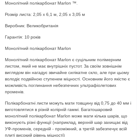
Монолітний полікарбонат Marlon ™.
Розмір листа:
2,05 х 6,1 м, 2,05 х 3,05 м
Виробник: Великобританія
Гарантія: 10 років
Монолітний полікарбонат Marlon
Монолітний полікарбонат Marlon є суцільним полімерним
листом, який не має внутрішніх пустот. За своїм зовнішнім
виглядом він нагадує звичайне силікатне скло, але при цьому
володіє подвійною ступенем міцності. Основним його якістю є
можливість поглинання небезпечних ультрафіолетових
променів.
Полікарбонатні листи можуть мати товщину від 0,75 до 40 мм і
виготовлятися в різній колірній гаммі. Багатошаровий
монолітний полікарбонат Marlon може мати кілька шарів, що
виконують різні функції (наприклад, верхній шар захищає від
УФ-променів, середній - проміжний, а третій забезпечує всій
плиті високий рівень міцності)