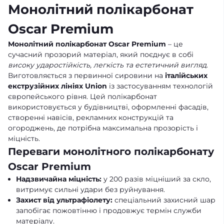
Монолітний полікарбонат
Oscar Premium
Монолітний полікарбонат Oscar Premium
– це
сучасний прозорий матеріал, який поєднує в собі
високу ударостійкість, легкість та естетичний вигляд
.
Виготовляється з первинної сировини на
італійських
екструзійних лініях Union
із застосуванням технологій
європейського рівня. Цей полікарбонат
використовується у будівництві, оформленні фасадів,
створенні навісів, рекламних конструкцій та
огороджень, де потрібна максимальна прозорість і
міцність.
Переваги монолітного полікарбонату
Oscar Premium
Надзвичайна міцність:
у 200 разів міцніший за скло,
витримує сильні удари без руйнування.
Захист від ультрафіолету:
спеціальний захисний шар
запобігає пожовтінню і продовжує термін служби
матеріалу.