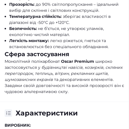
Прозорість:
до 90% світлопропускання – ідеальний
вибір для скління і світлових конструкцій.
Температурна стійкість:
зберігає властивості в
діапазоні від -50°C до +120°C.
Безпечність:
не б’ється, не утворює уламків,
екологічно чистий матеріал.
Легкість монтажу:
легко ріжеться, гнеться та
встановлюється без спеціального обладнання.
Сфера застосування
Монолітний полікарбонат
Oscar Premium
широко
застосовується у
будівництві навісів, козирків, скляних
перегородок, теплиць, вітрин, рекламних щитів,
шумозахисних екранів
та декоративних елементів.
Завдяки своїй довговічності та високій прозорості він є
чудовою альтернативою склу.
Характеристики
ВИРОБНИК: