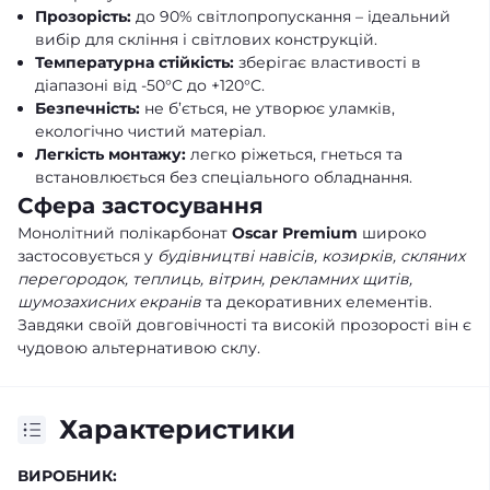
Прозорість:
до 90% світлопропускання – ідеальний
вибір для скління і світлових конструкцій.
Температурна стійкість:
зберігає властивості в
діапазоні від -50°C до +120°C.
Безпечність:
не б’ється, не утворює уламків,
екологічно чистий матеріал.
Легкість монтажу:
легко ріжеться, гнеться та
встановлюється без спеціального обладнання.
Сфера застосування
Монолітний полікарбонат
Oscar Premium
широко
застосовується у
будівництві навісів, козирків, скляних
перегородок, теплиць, вітрин, рекламних щитів,
шумозахисних екранів
та декоративних елементів.
Завдяки своїй довговічності та високій прозорості він є
чудовою альтернативою склу.
Характеристики
ВИРОБНИК: