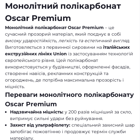
Монолітний полікарбонат
Oscar Premium
Монолітний полікарбонат Oscar Premium
– це
сучасний прозорий матеріал, який поєднує в собі
високу ударостійкість, легкість та естетичний вигляд
.
Виготовляється з первинної сировини на
італійських
екструзійних лініях Union
із застосуванням технологій
європейського рівня. Цей полікарбонат
використовується у будівництві, оформленні фасадів,
створенні навісів, рекламних конструкцій та
огороджень, де потрібна максимальна прозорість і
міцність.
Переваги монолітного полікарбонату
Oscar Premium
Надзвичайна міцність:
у 200 разів міцніший за скло,
витримує сильні удари без руйнування.
Захист від ультрафіолету:
спеціальний захисний шар
запобігає пожовтінню і продовжує термін служби
матеріалу.