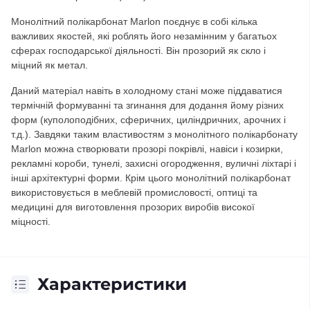
Монолітний полікарбонат Marlon поєднує в собі кілька
важливих якостей, які роблять його незамінним у багатьох
сферах господарської діяльності. Він прозорий як скло і
міцний як метал.
Даний матеріал навіть в холодному стані може піддаватися
термічній формуванні та згинання для додання йому різних
форм (куполоподібних, сферичних, циліндричних, арочних і
т.д.). Завдяки таким властивостям з монолітного полікарбонату
Marlon можна створювати прозорі покрівлі, навіси і козирки,
рекламні короби, тунелі, захисні огородження, вуличні ліхтарі і
інші архітектурні форми. Крім цього монолітний полікарбонат
використовується в меблевій промисловості, оптиці та
медицині для виготовлення прозорих виробів високої
міцності.
Характеристики