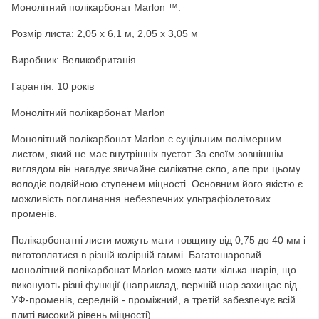
Монолітний полікарбонат Marlon ™.
Розмір листа:
2,05 х 6,1 м, 2,05 х 3,05 м
Виробник: Великобританія
Гарантія: 10 років
Монолітний полікарбонат Marlon
Монолітний полікарбонат Marlon є суцільним полімерним
листом, який не має внутрішніх пустот. За своїм зовнішнім
виглядом він нагадує звичайне силікатне скло, але при цьому
володіє подвійною ступенем міцності. Основним його якістю є
можливість поглинання небезпечних ультрафіолетових
променів.
Полікарбонатні листи можуть мати товщину від 0,75 до 40 мм і
виготовлятися в різній колірній гаммі. Багатошаровий
монолітний полікарбонат Marlon може мати кілька шарів, що
виконують різні функції (наприклад, верхній шар захищає від
УФ-променів, середній - проміжний, а третій забезпечує всій
плиті високий рівень міцності).