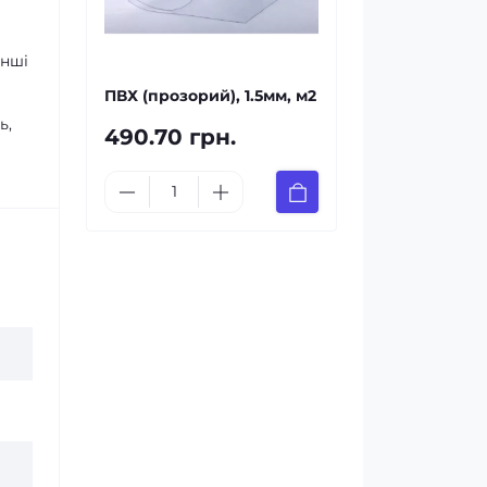
інші
ПВХ (прозорий), 1.5мм, м2
ь,
490.70 грн.