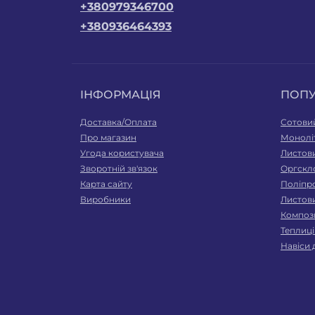
+380979346700
+380936464393
ІНФОРМАЦІЯ
ПОП
Доставка/Оплата
Сотови
Про магазин
Монолі
Угода користувача
Листов
Зворотній зв'язок
Оргскл
Карта сайту
Поліпр
Виробники
Листов
Компози
Теплиці
Навіси 