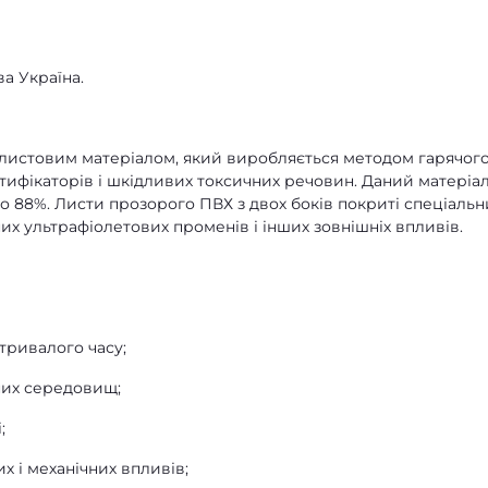
а Україна.
листовим матеріалом, який виробляється методом гарячог
астифікаторів і шкідливих токсичних речовин. Даний матеріа
о 88%. Листи прозорого ПВХ з двох боків покриті спеціаль
их ультрафіолетових променів і інших зовнішніх впливів.
тривалого часу;
чних середовищ;
;
их і механічних впливів;