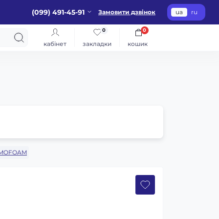
(099) 491-45-91
Замовити дзвінок
ua
ru
0
0
кабінет
закладки
кошик
MOFOAM