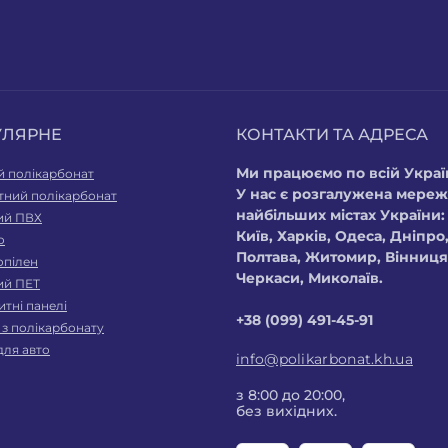
УЛЯРНЕ
КОНТАКТИ ТА АДРЕСА
Ми працюємо по всій Україн
й полікарбонат
У нас є розгалужена мереж
тний полікарбонат
найбільших містах України:
ий ПВХ
Київ, Харків, Одеса, Дніпро,
о
Полтава, Житомир, Вінниця,
опілен
Черкаси, Миколаїв.
ий ПЕТ
тні панелі
+38 (099) 491-45-91
 з полікарбонату
для авто
info@polikarbonat.kh.ua
з 8:00 до 20:00,
без вихідних.