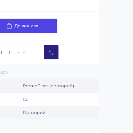
До кошика
 усі)
PromoClear (прозорий)
1.5
Прозорий