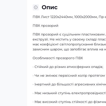
Опис
ПВХ Лист 1220х2440мм, 1000х2000мм, Пр-в
ПВХ прозорий
ПВХ прозорий є суцільним пластиковим 
екструзії. Не містить у своєму складі пл
має коефіцієнт світлопропускання близьк
захисним шаром, що запобігає вплив на н
Особливості прозорого ПВХ
· Стійкий до різних атмосферних опадів;
· Чи не змінює первісний колір протягом 
· Інертний до більшості агресивних хімі
· Має низький ступінь електропровідності
· Має високий ступінь стійкості до фізичн