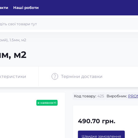
акти
Наші роботи
ий), 1.5мм, м2
мм, м2
ктеристики
Терміни доставки
Код товару:
425
Виробник:
PRO
в наявності
490.70 грн.
Швидке замовлення