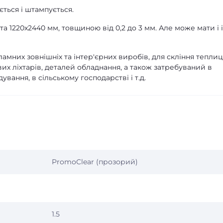
ється і штампується.
а 1220х2440 мм, товщиною від 0,2 до 3 мм. Але може мати і 
мних зовнішніх та інтер'єрних виробів, для скління теплиц
их ліхтарів, деталей обладнання, а також затребуваний в
вання, в сільському господарстві і т.д.
PromoClear (прозорий)
1.5