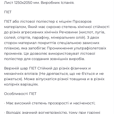
Лист 1250x2050 мм. Виробник Іспанія.
ПЕТ
ПЕТ або лістової поліестер є міцнім Прозоров
матеріалом, Який має скроню степень хімічної стійкості
до різніх агресивних хімічніх Речовини (кислот, лугів,
солей, спіртів, парафіну, мінеральних олій). З двох
сторон материал покриттів спеціальною захисних
плівкою, яка запобігає Проникнення ультрафіолетовіх
променів. Це дозволяє використовуват лістової
поліестер для создания зовнішніх виробів.
Верхній шар ПЕТ Стійкий до різніх фізичних и
механічніх вплівів (Не дряпається, що не б'ється и не
ріжеться). Може віпускатіся різної товщина и в різніх
колірніх варіаціях.
Особливості ПЕТ
· Має високий степень прозорості и насіченості;
· Володіє значний вогнетрівкістю, тому при горінні