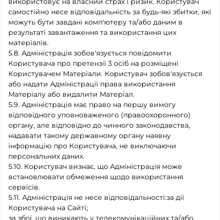
використовує на власний страх і ризик. Користувач
самостійно несе відповідальність за будь-які збитки, які
можуть бути завдані комп'ютеру та/або даним в
результаті завантаження та використання цих
матеріалів.
5.8. Адміністрація зобов'язується повідомити
Користувача про претензії 3 осіб на розміщені
Користувачем Матеріали. Користувач зобов'язується
або надати Адміністрації права використання
Матеріалу або видалити Матеріал.
5.9. Адміністрація має право на першу вимогу
відповідного уповноваженого (правоохоронного)
органу, але відповідно до чинного законодавства,
надавати такому державному органу наявну
інформацію про Користувача, не виключаючи
персональних даних.
5.10. Користувач визнає, що Адміністрація може
встановлювати обмеження щодо використання
сервісів.
5.11. Адміністрація не несе відповідальності:за дії
Користувача на Сайті;
за збої, що виникають у телекомунікаційних та/або