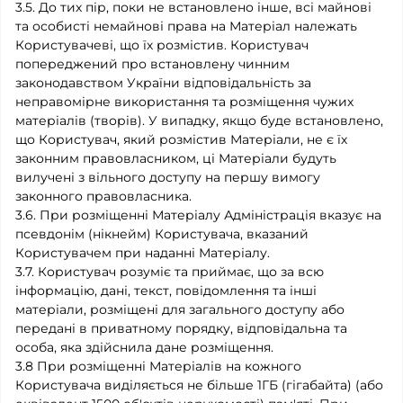
3.5. До тих пір, поки не встановлено інше, всі майнові
та особисті немайнові права на Матеріал належать
Користувачеві, що їх розмістив. Користувач
попереджений про встановлену чинним
законодавством України відповідальність за
неправомірне використання та розміщення чужих
матеріалів (творів). У випадку, якщо буде встановлено,
що Користувач, який розмістив Матеріали, не є їх
законним правовласником, ці Матеріали будуть
вилучені з вільного доступу на першу вимогу
законного правовласника.
3.6. При розміщенні Матеріалу Адміністрація вказує на
псевдонім (нікнейм) Користувача, вказаний
Користувачем при наданні Матеріалу.
3.7. Користувач розуміє та приймає, що за всю
інформацію, дані, текст, повідомлення та інші
матеріали, розміщені для загального доступу або
передані в приватному порядку, відповідальна та
особа, яка здійснила дане розміщення.
3.8 При розміщенні Матеріалів на кожного
Користувача виділяється не більше 1ГБ (гігабайта) (або