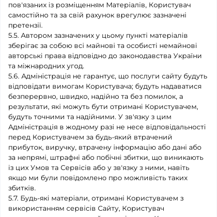
пов'язаних із розміщенням Матеріалів, Користувач
самостійно та за свій рахунок врегулює зазначені
претензії.
5.5. Автором зазначених у цьому пункті матеріалів
зберігає за собою всі майнові та особисті немайнові
авторські права відповідно до законодавства України
та міжнародних угод.
5.6. Адміністрація не гарантує, що послуги сайту будуть
відповідати вимогам Користувача; будуть надаватися
безперервно, швидко, надійно та без помилок, а
результати, які можуть бути отримані Користувачем,
будуть точними та надійними. У зв'язку з цим
Адміністрація в жодному разі не несе відповідальності
перед Користувачем за будь-який втрачений
прибуток, виручку, втрачену інформацію або дані або
за непрямі, штрафні або побічні збитки, що виникають
із цих Умов та Сервісів або у зв'язку з ними, навіть
якщо ми були повідомлено про можливість таких
збитків.
5.7. Будь-які матеріали, отримані Користувачем з
використанням сервісів Сайту, Користувач