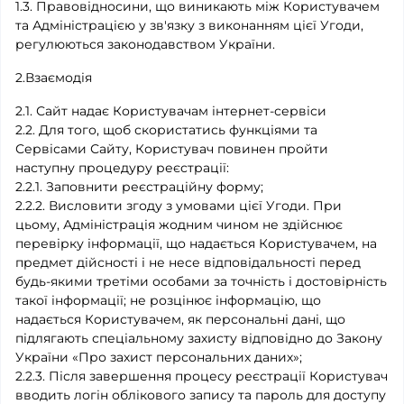
1.3. Правовідносини, що виникають між Користувачем
та Адміністрацією у зв'язку з виконанням цієї Угоди,
регулюються законодавством України.
2.Взаємодія
2.1. Сайт надає Користувачам інтернет-сервіси
2.2. Для того, щоб скористатись функціями та
Сервісами Сайту, Користувач повинен пройти
наступну процедуру реєстрації:
2.2.1. Заповнити реєстраційну форму;
2.2.2. Висловити згоду з умовами цієї Угоди. При
цьому, Адміністрація жодним чином не здійснює
перевірку інформації, що надається Користувачем, на
предмет дійсності і не несе відповідальності перед
будь-якими третіми особами за точність і достовірність
такої інформації; не розцінює інформацію, що
надається Користувачем, як персональні дані, що
підлягають спеціальному захисту відповідно до Закону
України «Про захист персональних даних»;
2.2.3. Після завершення процесу реєстрації Користувач
вводить логін облікового запису та пароль для доступу