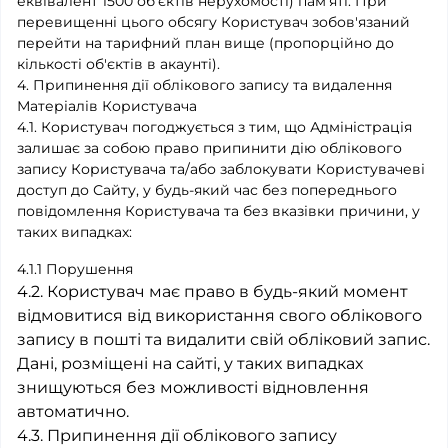
еквівалент 1500 об'єктів нерухомості) пам'яті. При
перевищенні цього обсягу Користувач зобов'язаний
перейти на тарифний план вище (пропорційно до
кількості об'єктів в акаунті).
4. Припинення дії облікового запису та видалення
Матеріалів Користувача
4.1. Користувач погоджується з тим, що Адміністрація
залишає за собою право припинити дію облікового
запису Користувача та/або заблокувати Користувачеві
доступ до Сайту, у будь-який час без попереднього
повідомлення Користувача та без вказівки причини, у
таких випадках:
4.1.1 Порушення
4.2. Користувач має право в будь-який момент
відмовитися від використання свого облікового
запису в пошті та видалити свій обліковий запис.
Дані, розміщені на сайті, у таких випадках
знищуються без можливості відновлення
автоматично.
4.3. Припинення дії облікового запису