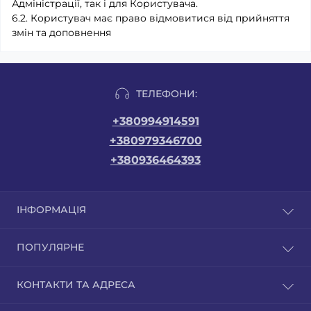
Адміністрації, так і для Користувача.
6.2. Користувач має право відмовитися від прийняття
змін та доповнення
ТЕЛЕФОНИ:
+380994914591
+380979346700
+380936464393
ІНФОРМАЦІЯ
Доставка/Оплата
ПОПУЛЯРНЕ
Про магазин
Угода користувача
Сотовий полікарбонат
КОНТАКТИ ТА АДРЕСА
Зворотній зв'язок
Монолітний полікарбонат
Карта сайту
Листовий ПВХ